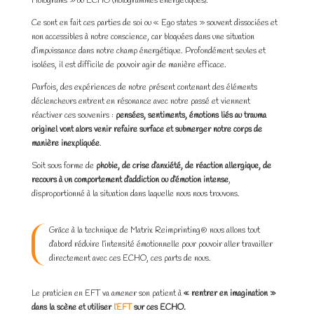
Holograms » ou ECHO (hologrammes énergétiques).
Ce sont en fait ces parties de soi ou « Ego states » souvent dissociées et
non accessibles à notre conscience, car bloquées dans une situation
d’impuissance dans notre champ énergétique. Profondément seules et
isolées, il est difficile de pouvoir agir de manière efficace.
Parfois, des expériences de notre présent contenant des éléments
déclencheurs entrent en résonance avec notre passé et viennent
réactiver ces souvenirs :
pensées, sentiments, émotions liés au trauma
originel vont alors venir refaire surface et submerger notre corps de
manière inexpliquée
.
Soit sous forme de
phobie, de crise d’anxiété, de réaction allergique, de
recours à un comportement d’addiction ou d’émotion intense
,
disproportionné à la situation dans laquelle nous nous trouvons.
Grâce à la technique de Matrix Reimprinting® nous allons tout
d’abord réduire l’intensité émotionnelle pour pouvoir aller travailler
directement avec ces ECHO, ces parts de nous.
Le praticien en EFT va amener son patient à
« rentrer en imagination »
dans la scène et utiliser
l’EFT
sur ces ECHO.