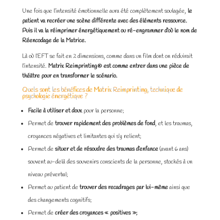
Une fois que l’intensité émotionnelle aura été complètement soulagée,
le
patient va recréer une scène différente avec des éléments ressource.
Puis il va la réimprimer énergétiquement ou ré-engrammer d’où le nom de
Réencodage de la Matrice.
Là où l’EFT se fait en 2 dimensions, comme dans un film dont on réduirait
l’intensité.
Matrix Reimprinting® est comme entrer dans une pièce de
théâtre pour en transformer le scénario.
Quels sont les bénéfices de Matrix Reimprinting, technique de
psychologie énergétique ?
Facile à utiliser et doux
pour la personne;
Permet de
trouver rapidement des problèmes de fond
, et les traumas,
croyances négatives et limitantes qui s’y relient;
Permet de
situer et de résoudre des traumas d’enfance
(avant 6 ans)
souvent au-delà des souvenirs conscients de la personne, stockés à un
niveau préverbal;
Permet au patient de
trouver des recadrages par lui-même
ainsi que
des changements cognitifs;
Permet de
créer des croyances « positives »;